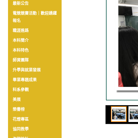
最新公告
電競競賽活動｜歡迎踴躍
報名
職涯進路
本科簡介
本科特色
師資團隊
升學與就業發展
畢業專題成果
科系參觀
美展
榮譽榜
花燈專區
協同教學