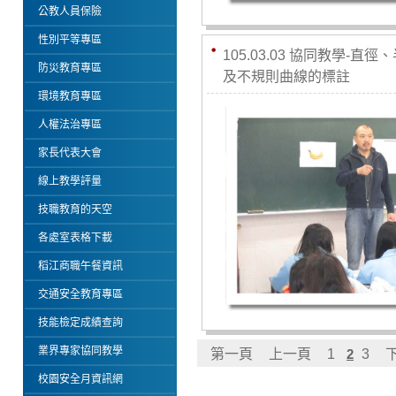
公教人員保險
性別平等專區
105.03.03 協同教學-
防災教育專區
及不規則曲線的標註
環境教育專區
人權法治專區
家長代表大會
線上教學評量
技職教育的天空
各處室表格下載
稻江商職午餐資訊
交通安全教育專區
技能檢定成績查詢
業界專家協同教學
第一頁
上一頁
1
2
3
校園安全月資訊網