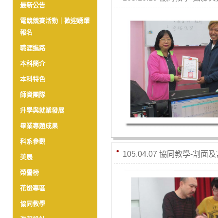
最新公告
電競競賽活動｜歡迎踴躍
報名
職涯進路
本科簡介
本科特色
師資團隊
升學與就業發展
畢業專題成果
科系參觀
105.04.07 協同教學-割面
美展
榮譽榜
花燈專區
協同教學