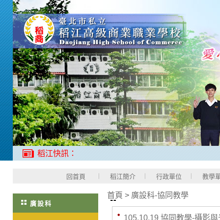
稻江快訊：
回首頁
稻江簡介
行政單位
教學
首頁
>
廣設科-協同教學
廣設科
105.10.19 協同教學-攝