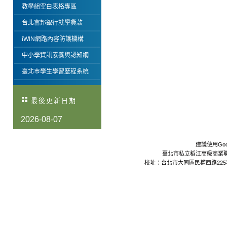
教學組空白表格專區
台北富邦銀行就學貸款
iWIN網路內容防護機構
中小學資訊素養與認知網
臺北市學生學習歷程系統
最後更新日期
2026-08-07
建議使用Goo
臺北市私立稻江高級商業職業學校 Da
校址：台北市大同區民權西路225巷24號 