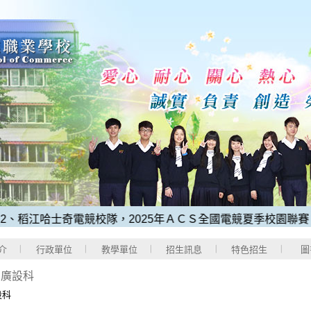
江哈士奇電競校隊，2025年ＡＣＳ全國電競夏季校園聯賽，榮獲
介
行政單位
教學單位
招生訊息
特色招生
圖
>
廣設科
設科