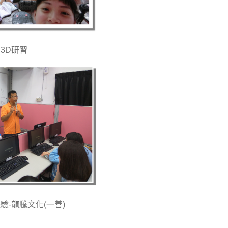
教署3D研習
場體驗-龍騰文化(一善)