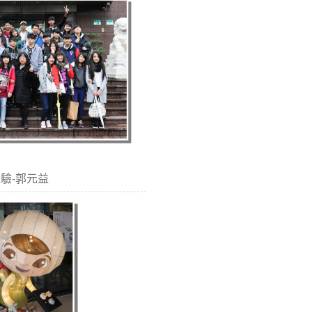
場體驗-郭元益