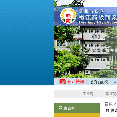
稻江快訊：
學，2025年日本語能力測驗「N1中考取滿分180分」。
2、稻
回首頁
稻江簡
首頁
廣設科
廣