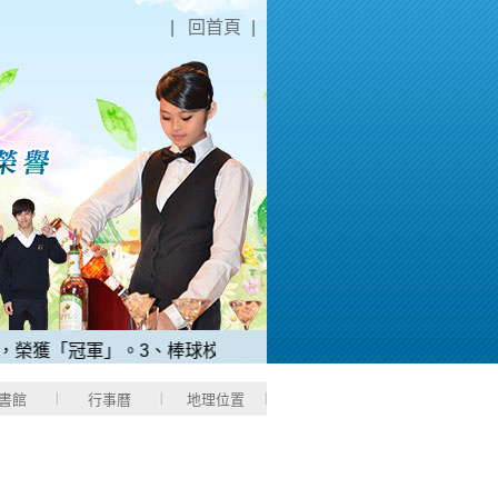
|
回首頁
|
「冠軍」。
3、棒球校隊應屆畢業生許O恩同學，榮獲2025中華
書館
行事曆
地理位置