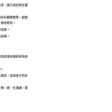
意見，建立良好師生關
辦各科觀摩教學，經驗
，吸收新知。
學成果。
者指導。
運用資源並積極參與各
動。
長資訊，並與孩子同步
，親、師、生溝通，提