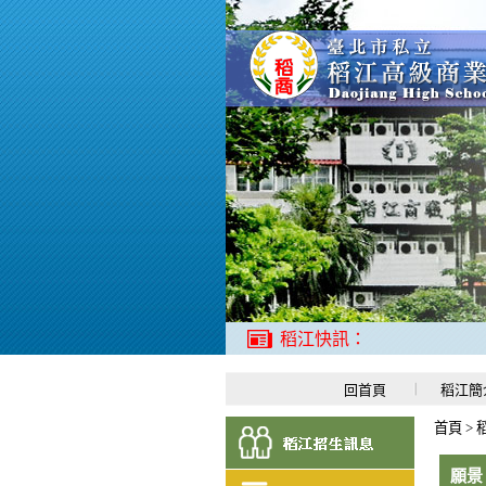
稻江快訊：
回首頁
稻江簡
首頁
>
願景