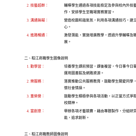
2. 技藝超群：
輔導學生通過各項技能檢定及參與校內外技
作，安排學生至職場實務實習。
3. 溝通無礙：
營造校園和諧氣氛，利用各項溝通技巧，建
心。
4. 進路暢通：
激發潛能，實施增廣教學，透過升學輔導及
展。
二、稻江商職學生圖像說明
1. 勤學習：
培養學生課前預習，課後複習，今日事今日
運用圖書館及網路資源。
2. 樂服務：
落實推動公共服務教育，鼓勵學生關愛同學
懷社會情操。
3. 重榮譽：
鼓勵學生積極參與各項活動，以正當方式爭
校精神。
4. 富創意：
舉辦各項才藝競賽，藉由專題製作，分組研
能，追求創新。
三、稻江商職教師圖像說明