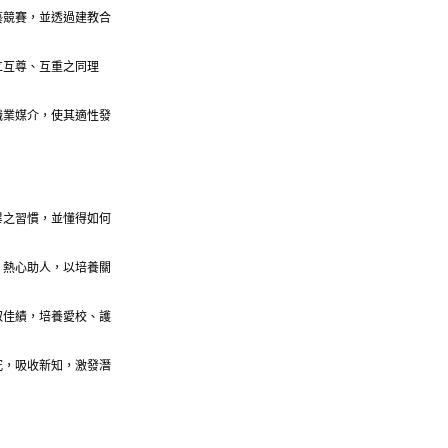
藝競賽，並透過建教合
立互尊、互重之同理
職業媒介，使其適性發
畢之習慣，並懂得如何
，熱心助人，以培養關
取佳績，培養愛校、護
究，吸收新知，激發潛