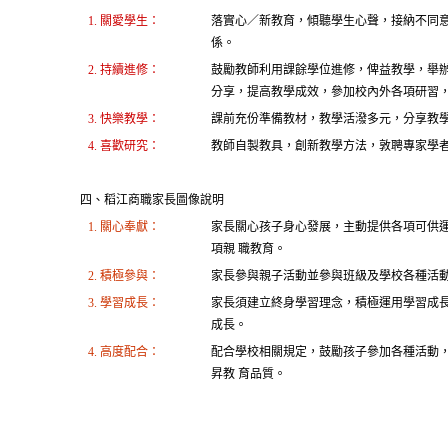
1. 關愛學生：
落實心／新教育，傾聽學生心聲，接納不同
係。
2. 持續進修：
鼓勵教師利用課餘學位進修，俾益教學，舉
分享，提高教學成效，參加校內外各項研習
3. 快樂教學：
課前充份準備教材，教學活潑多元，分享教
4. 喜歡研究：
教師自製教具，創新教學方法，敦聘專家學
四、稻江商職家長圖像說明
1. 關心奉獻：
家長關心孩子身心發展，主動提供各項可供
項親 職教育。
2. 積極參與：
家長參與親子活動並參與班級及學校各種活
3. 學習成長：
家長須建立終身學習理念，積極運用學習成
成長。
4. 高度配合：
配合學校相關規定，鼓勵孩子參加各種活動
昇教 育品質。