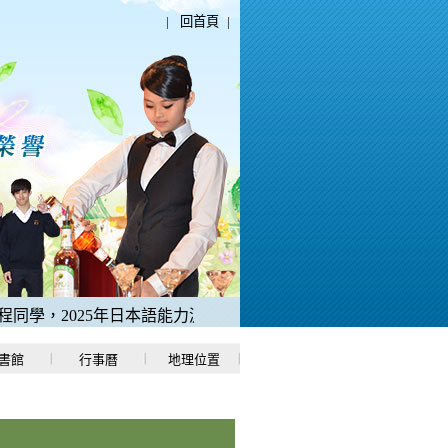
|
回首頁
|
學，2025年日本語能力測驗「N1中考取滿分180分」。
2、稻江
書館
行事曆
地理位置