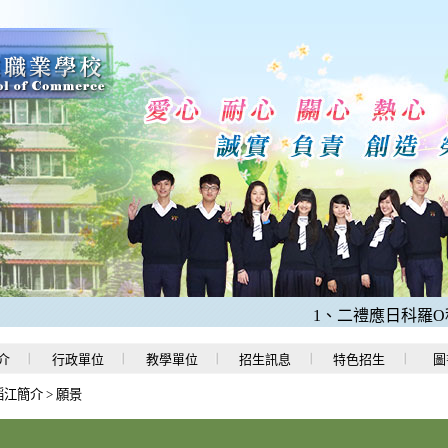
1、二禮應日科羅O程同
介
行政單位
教學單位
招生訊息
特色招生
圖
稻江簡介
>
願景