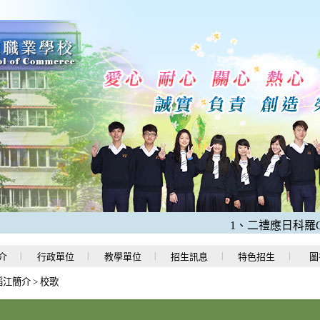
1、二禮應日科羅O程
介
行政單位
教學單位
招生訊息
特色招生
圖
稻江簡介
>
校歌