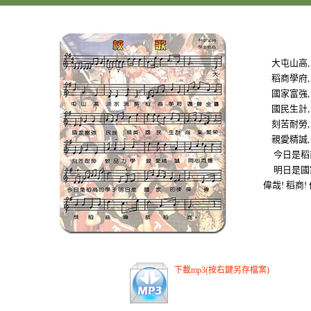
大屯山高,
稻商學府,
國家富強,
國民生計,
刻苦耐勞,
親愛精誠,
今日是稻
明日是國
偉哉! 稻商!
下載mp3(按右鍵另存檔案)