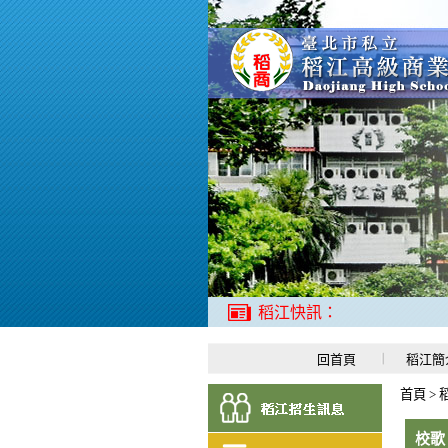
稻江快訊：
回首頁
稻江簡
首頁
>
校歌