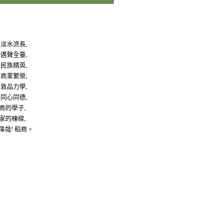
 淡水流長,
 邁聲全臺,
 民族精英,
 商業繁榮,
 敦品力學,
 同心同德,
商的學子,
家的棟樑,
 偉哉! 稻商。