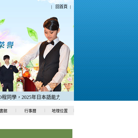
|
回首頁
|
同學，2025年日本語能力測驗「N1中考取滿分180分」。
2、稻
書館
行事曆
地理位置