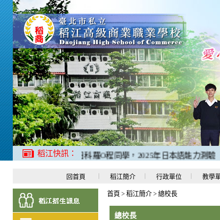
稻江快訊：
1、二禮應日科羅O程同學，2025年日本語能力測驗「N
回首頁
稻江簡介
行政單位
教學
首頁
>
稻江簡介
>
總校長
總校長