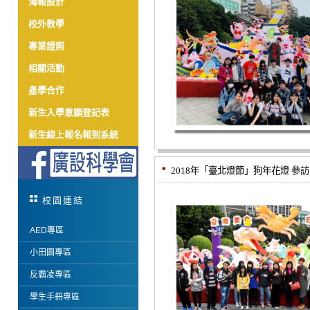
海報設計
校外教學
專業證照
相關活動
產學合作
新生入學意願登記表
新生線上報名報到系統
2018年「臺北燈節」狗年花燈 參
校園連結
AED專區
小田園專區
反霸凌專區
學生手冊專區