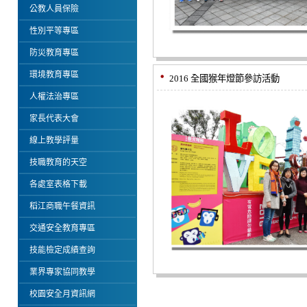
公教人員保險
性別平等專區
防災教育專區
環境教育專區
2016 全國猴年燈節參訪活動
人權法治專區
家長代表大會
線上教學評量
技職教育的天空
各處室表格下載
稻江商職午餐資訊
交通安全教育專區
技能檢定成績查詢
業界專家協同教學
校園安全月資訊網