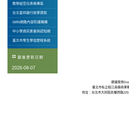
教學組空白表格專區
台北富邦銀行就學貸款
iWIN網路內容防護機構
中小學資訊素養與認知網
臺北市學生學習歷程系統
最後更新日期
2026-08-07
建議使用Goo
臺北市私立稻江高級商業職業學校 Da
校址：台北市大同區民權西路225巷24號 