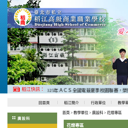
稻江快訊：
江哈士奇電競校隊，2025年ＡＣＳ全國電競夏季校園聯賽，榮獲
回首頁
稻江簡介
行政單位
教學
首頁
>
教學單位
>
廣設科
>
花燈專區
廣設科
花燈專區