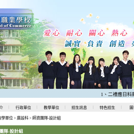
1、二禮應日科羅O程
介
行政單位
教學單位
招生訊息
特色招生
圖
教學單位
>
廣設科
>
師資團隊-設計組
團隊-設計組