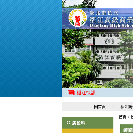
稻江快訊：
回首頁
稻江簡
首頁
>
廣設科
師資