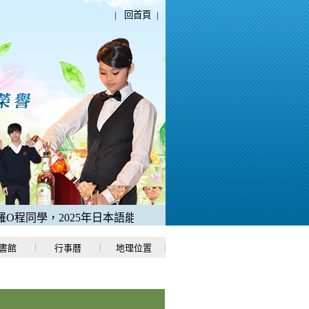
|
回首頁
|
同學，2025年日本語能力測驗「N1中考取滿分180分」。
2、稻
書館
行事曆
地理位置