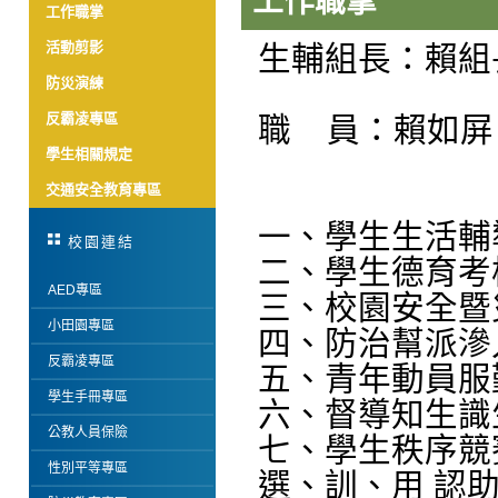
工作職掌
工作職掌
活動剪影
生輔組長：賴組
防災演練
反霸凌專區
職 員：
賴如屏
學生相關規定
交通安全教育專區
一、學生生活輔
校園連結
二、學生德育考
AED專區
三、校園安全暨
小田園專區
四、防治幫派滲
反霸凌專區
五、青年動員服
學生手冊專區
六、督導知生識
公教人員保險
七、學生秩序競
性別平等專區
選、訓、用 認