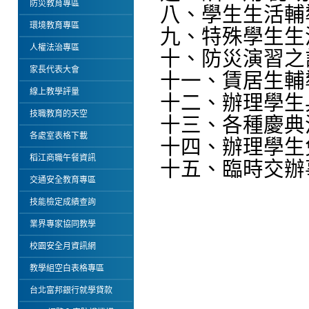
防災教育專區
八、學生生活輔
環境教育專區
九、特殊學生生
人權法治專區
十、防災演習之
家長代表大會
十一、賃居生輔
線上教學評量
十二、辦理學生
技職教育的天空
十三、各種慶典
各處室表格下載
十四、辦理學生
稻江商職午餐資訊
十五、臨時交辦
交通安全教育專區
技能檢定成績查詢
業界專家協同教學
校園安全月資訊網
教學組空白表格專區
台北富邦銀行就學貸款