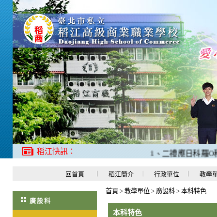
稻江快訊：
1、二禮應日科羅O程同學
回首頁
稻江簡介
行政單位
教學
首頁
>
教學單位
>
廣設科
>
本科特色
廣設科
本科特色