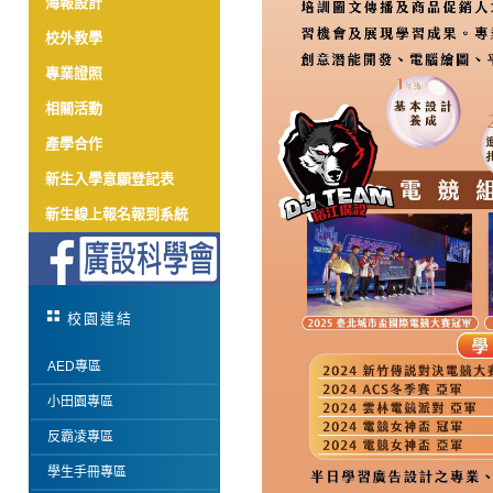
海報設計
校外教學
專業證照
相關活動
產學合作
新生入學意願登記表
新生線上報名報到系統
校園連結
AED專區
小田園專區
反霸凌專區
學生手冊專區