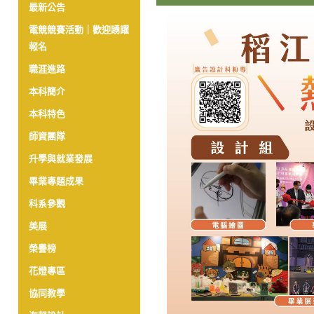
最新公告
電競競賽活動｜歡迎踴躍
報名
職涯進路
本科簡介
本科特色
師資團隊
升學與就業發展
畢業專題成果
科系參觀
美展
榮譽榜
花燈專區
協同教學