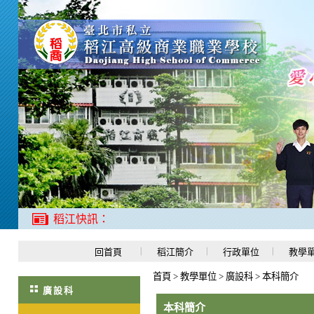
稻江快訊：
回首頁
稻江簡介
行政單位
教學
首頁
>
教學單位
>
廣設科
>
本科簡介
廣設科
本科簡介