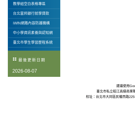
教學組空白表格專區
台北富邦銀行就學貸款
iWIN網路內容防護機構
中小學資訊素養與認知網
臺北市學生學習歷程系統
最後更新日期
2026-08-07
建議使用Goo
臺北市私立稻江高級商業職業學校 Da
校址：台北市大同區民權西路225巷24號 