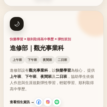
🌙
快樂學習 × 順利取得高中學歷 × 彈性班別
進修部｜觀光事業科
上午班
下午班
夜間班
二日班
進修部設有
觀光事業科
，以
快樂學習
為核心， 提供
上午班
、
下午班
、
夜間班
及
二日班
，協助學生依個
人作息與生涯規劃彈性學習，輕鬆學習、順利取得
高中學歷。
查看招生資訊 →