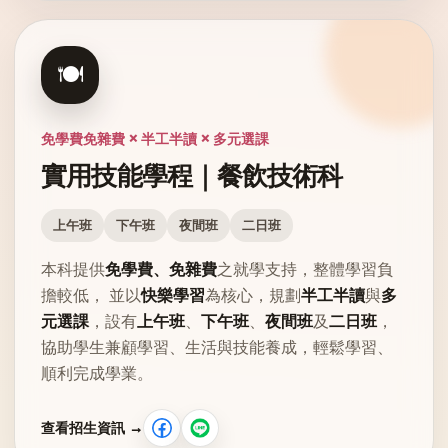
🍽️
免學費免雜費 × 半工半讀 × 多元選課
實用技能學程｜餐飲技術科
上午班
下午班
夜間班
二日班
本科提供
免學費、免雜費
之就學支持，整體學習負
擔較低， 並以
快樂學習
為核心，規劃
半工半讀
與
多
元選課
，設有
上午班
、
下午班
、
夜間班
及
二日班
，
協助學生兼顧學習、生活與技能養成，輕鬆學習、
順利完成學業。
查看招生資訊 →