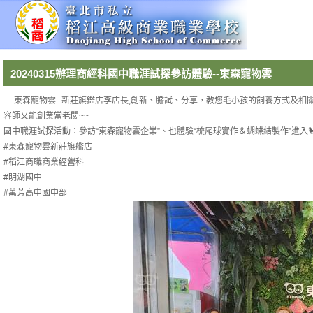
20240315辦理商經科國中職涯試探參訪體驗--東森寵物雲
東森寵物雲--新莊旗鑑店李店長,創新、膽試、分享，教您毛小孩的飼養方式及
容師又能創業當老闆~~
國中職涯試探活動：參訪“東森寵物雲企業”、也體驗“梳尾球實作＆蝴蝶結製作”進入
#東森寵物雲新莊旗艦店
#稻江商職商業經營科
#明湖國中
#萬芳高中國中部