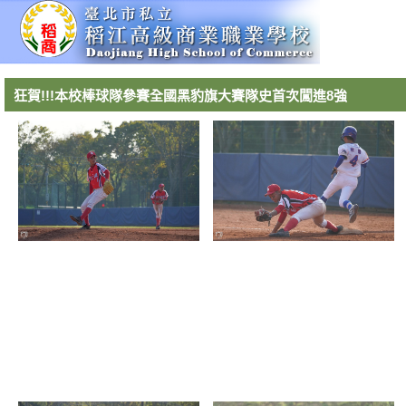
狂賀!!!本校棒球隊參賽全國黑豹旗大賽隊史首次闖進8強